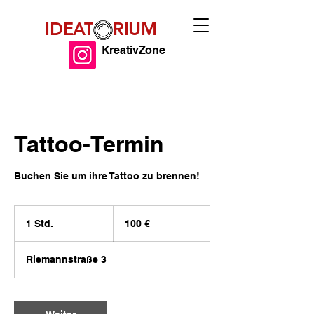
IDEAT RIUM
KreativZone
Tattoo-Termin
Buchen Sie um ihre Tattoo zu brennen!
100
Euro
1 Std.
1
100 €
S
t
Riemannstraße 3
d